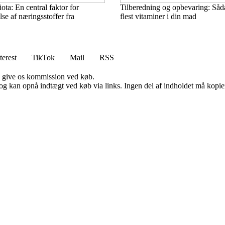
ta: En central faktor for
Tilberedning og opbevaring: Såd
se af næringsstoffer fra
flest vitaminer i din mad
terest
TikTok
Mail
RSS
n give os kommission ved køb.
og kan opnå indtægt ved køb via links. Ingen del af indholdet må kopiere