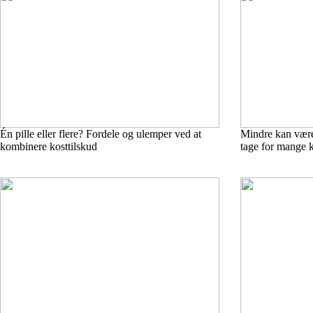
Én pille eller flere? Fordele og ulemper ved at
Mindre kan være
kombinere kosttilskud
tage for mange k