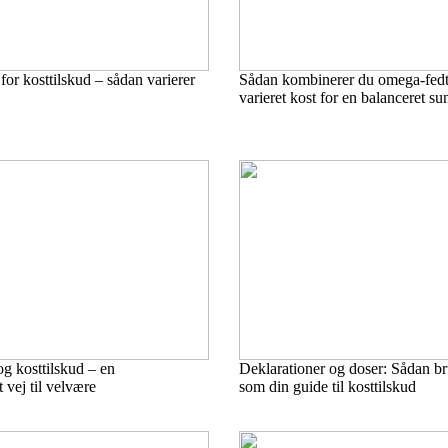
or kosttilskud – sådan varierer
Sådan kombinerer du omega-fedt
varieret kost for en balanceret s
g kosttilskud – en
Deklarationer og doser: Sådan br
 vej til velvære
som din guide til kosttilskud