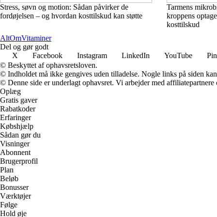
Stress, søvn og motion: Sådan påvirker de
Tarmens mikrobio
fordøjelsen – og hvordan kosttilskud kan støtte
kroppens optagel
kosttilskud
Alt
Om
Vitaminer
Del og gør godt
X
Facebook
Instagram
LinkedIn
YouTube
Pin
© Beskyttet af ophavsretsloven.
© Indholdet må ikke gengives uden tilladelse. Nogle links på siden ka
© Denne side er underlagt ophavsret. Vi arbejder med affiliatepartnere 
Oplæg
Gratis gaver
Rabatkoder
Erfaringer
Købshjælp
Sådan gør du
Visninger
Abonnent
Brugerprofil
Plan
Beløb
Bonusser
Værktøjer
Følge
Hold øje