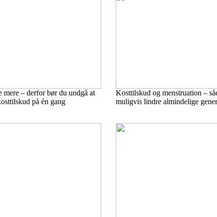
 mere – derfor bør du undgå at
Kosttilskud og menstruation – s
osttilskud på én gang
muligvis lindre almindelige gene