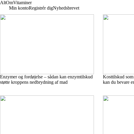
Alt
Om
Vitaminer
Min konto
Registrér dig
Nyhedsbrevet
Enzymer og fordøjelse – sådan kan enzymtilskud
Kosttilskud som s
støtte kroppens nedbrydning af mad
kan du bevare e